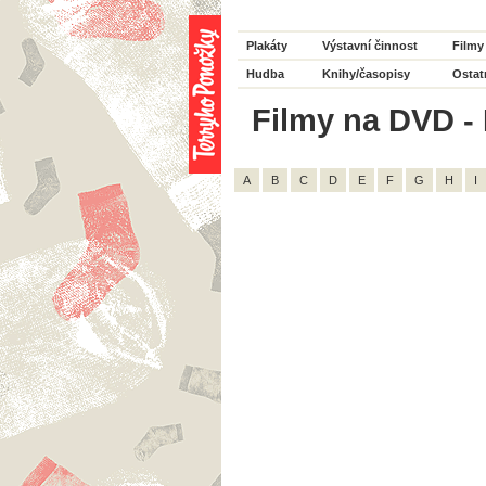
Plakáty
Výstavní činnost
Filmy
Hudba
Knihy/časopisy
Ostat
Filmy na DVD - 
A
B
C
D
E
F
G
H
I