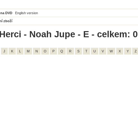
 na DVD
English version
ní zboží
Herci - Noah Jupe - E - celkem: 0
J
K
L
M
N
O
P
Q
R
S
T
U
V
W
X
Y
Z