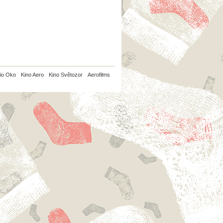
io Oko
Kino Aero
Kino Světozor
Aerofilms