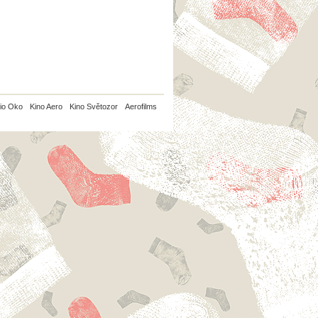
io Oko
Kino Aero
Kino Světozor
Aerofilms