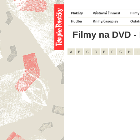
Plakáty
Výstavní činnost
Filmy
Hudba
Knihy/časopisy
Ostat
Filmy na DVD - H
A
B
C
D
E
F
G
H
I