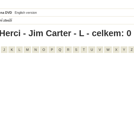
 na DVD
English version
ní zboží
erci - Jim Carter - L - celkem: 0
J
K
L
M
N
O
P
Q
R
S
T
U
V
W
X
Y
Z