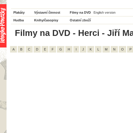
Plakáty
Výstavní činnost
Filmy na DVD
English version
Hudba
Knihy/časopisy
Ostatní zboží
Filmy na DVD - Herci - Jiří M
A
B
C
D
E
F
G
H
I
J
K
L
M
N
O
P