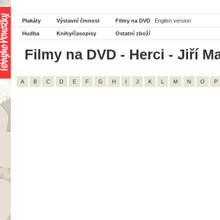
Plakáty
Výstavní činnost
Filmy na DVD
English version
Hudba
Knihy/časopisy
Ostatní zboží
Filmy na DVD - Herci - Jiří Ma
A
B
C
D
E
F
G
H
I
J
K
L
M
N
O
P