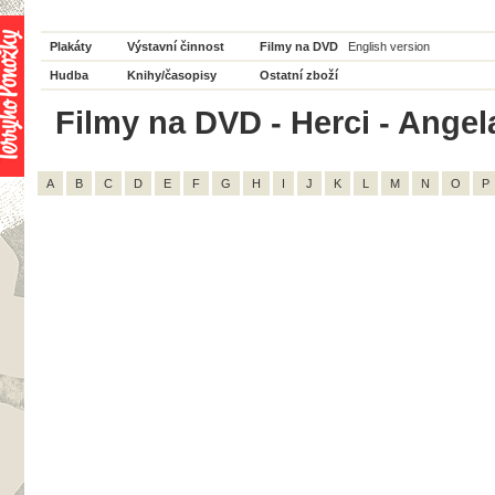
Plakáty
Výstavní činnost
Filmy na DVD
English version
Hudba
Knihy/časopisy
Ostatní zboží
Filmy na DVD - Herci - Angela
A
B
C
D
E
F
G
H
I
J
K
L
M
N
O
P