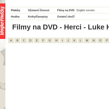
Plakáty
Výstavní činnost
Filmy na DVD
English version
Hudba
Knihy/časopisy
Ostatní zboží
Filmy na DVD - Herci - Luke 
A
B
C
D
E
F
G
H
I
J
K
L
M
N
O
P