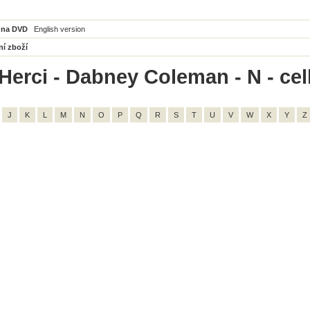
 na DVD
English version
ní zboží
Herci - Dabney Coleman - N - ce
J
K
L
M
N
O
P
Q
R
S
T
U
V
W
X
Y
Z