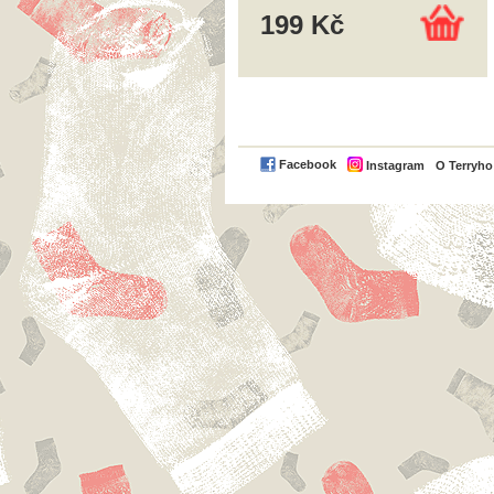
199 Kč
Facebook
Instagram
O Terryh