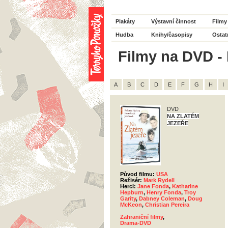
Plakáty
Výstavní činnost
Filmy
Hudba
Knihy/časopisy
Ostat
Filmy na DVD - 
A
B
C
D
E
F
G
H
I
DVD
NA ZLATÉM
JEZEŘE
Původ filmu:
USA
Režisér:
Mark Rydell
Herci:
Jane Fonda
,
Katharine
Hepburn
,
Henry Fonda
,
Troy
Garity
,
Dabney Coleman
,
Doug
McKeon
,
Christian Pereira
Zahraniční filmy
,
Drama-DVD