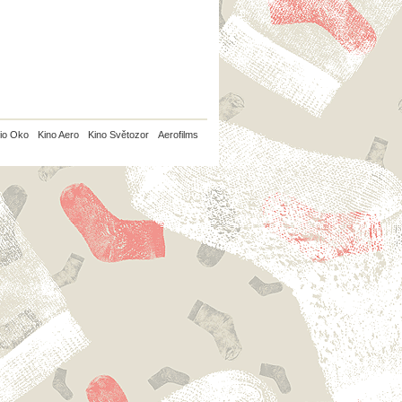
io Oko
Kino Aero
Kino Světozor
Aerofilms