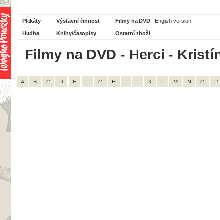
Plakáty
Výstavní činnost
Filmy na DVD
English version
Hudba
Knihy/časopisy
Ostatní zboží
Filmy na DVD - Herci - Kristí
A
B
C
D
E
F
G
H
I
J
K
L
M
N
O
P