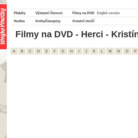
Plakáty
Výstavní činnost
Filmy na DVD
English version
Hudba
Knihy/časopisy
Ostatní zboží
Filmy na DVD - Herci - Kristí
A
B
C
D
E
F
G
H
I
J
K
L
M
N
O
P