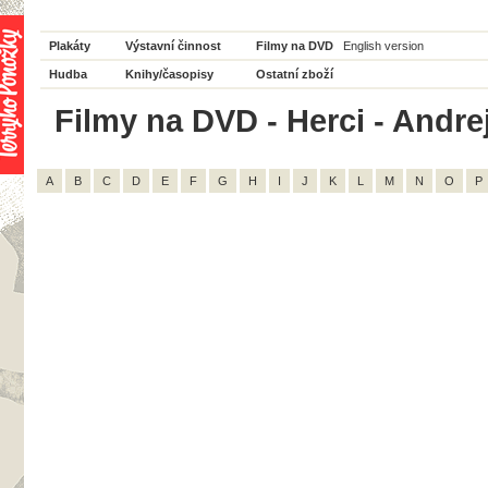
Plakáty
Výstavní činnost
Filmy na DVD
English version
Hudba
Knihy/časopisy
Ostatní zboží
Filmy na DVD - Herci - Andre
A
B
C
D
E
F
G
H
I
J
K
L
M
N
O
P