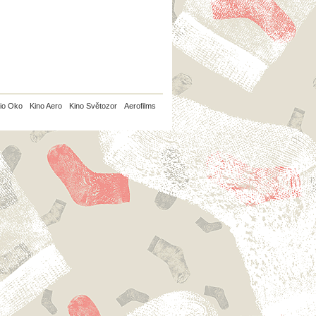
io Oko
Kino Aero
Kino Světozor
Aerofilms