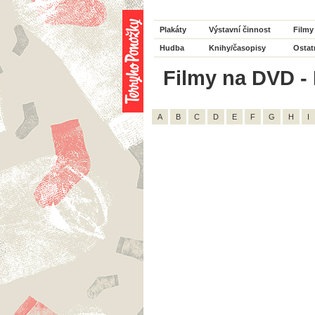
Plakáty
Výstavní činnost
Filmy
Hudba
Knihy/časopisy
Ostat
Filmy na DVD - 
A
B
C
D
E
F
G
H
I