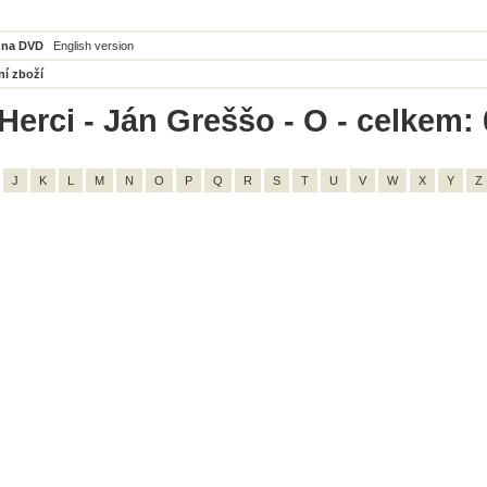
 na DVD
English version
ní zboží
Herci - Ján Greššo - O - celkem: 
J
K
L
M
N
O
P
Q
R
S
T
U
V
W
X
Y
Z