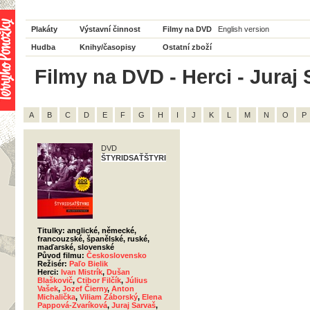
Plakáty
Výstavní činnost
Filmy na DVD
English version
Hudba
Knihy/časopisy
Ostatní zboží
Filmy na DVD - Herci - Juraj 
A
B
C
D
E
F
G
H
I
J
K
L
M
N
O
P
DVD
ŠTYRIDSAŤŠTYRI
Titulky: anglické, německé,
francouzské, španělské, ruské,
maďarské, slovenské
Původ filmu:
Československo
Režisér:
Paľo Bielik
Herci:
Ivan Mistrík
,
Dušan
Blaškovič
,
Ctibor Filčík
,
Július
Vašek
,
Jozef Čierny
,
Anton
Michalička
,
Viliam Záborský
,
Elena
Pappová-Zvaríková
,
Juraj Sarvaš
,