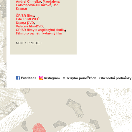
Andrej Chmelko
,
Magdalena
Lokvencová-Husáková
,
Ján
Kramár
ČR/SR filmy
,
Edice SME/SFÚ
,
Drama-DVD
,
Válečný film-DVD
,
ČR/SR filmy s anglickými titulky
,
Film pro pamětníky/němý film
NENÍ K PRODEJI
PayPal
Facebook
Instagram
O Terryho ponožkách
Obchodní podmínky