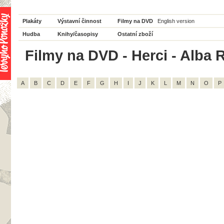
Plakáty
Výstavní činnost
Filmy na DVD
English version
Hudba
Knihy/časopisy
Ostatní zboží
Filmy na DVD - Herci - Alba 
A
B
C
D
E
F
G
H
I
J
K
L
M
N
O
P