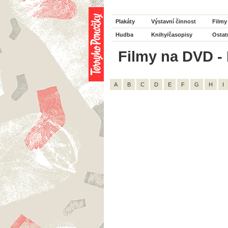
Plakáty
Výstavní činnost
Filmy
Hudba
Knihy/časopisy
Ostat
Filmy na DVD - H
A
B
C
D
E
F
G
H
I