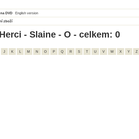
 na DVD
English version
ní zboží
erci - Slaine - O - celkem: 0
J
K
L
M
N
O
P
Q
R
S
T
U
V
W
X
Y
Z