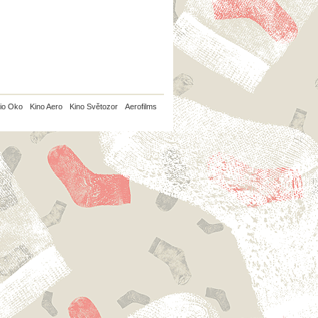
io Oko
Kino Aero
Kino Světozor
Aerofilms