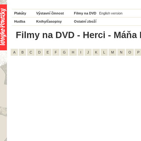
Plakáty
Výstavní činnost
Filmy na DVD
English version
Hudba
Knihy/časopisy
Ostatní zboží
Filmy na DVD - Herci - Máňa 
A
B
C
D
E
F
G
H
I
J
K
L
M
N
O
P