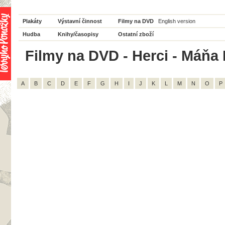
Plakáty
Výstavní činnost
Filmy na DVD
English version
Hudba
Knihy/časopisy
Ostatní zboží
Filmy na DVD - Herci - Máňa 
A
B
C
D
E
F
G
H
I
J
K
L
M
N
O
P