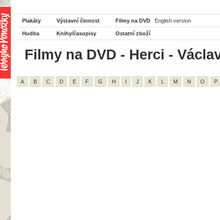
Plakáty
Výstavní činnost
Filmy na DVD
English version
Hudba
Knihy/časopisy
Ostatní zboží
Filmy na DVD - Herci - Václa
A
B
C
D
E
F
G
H
I
J
K
L
M
N
O
P