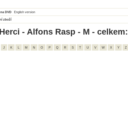
 na DVD
English version
ní zboží
Herci - Alfons Rasp - M - celkem:
J
K
L
M
N
O
P
Q
R
S
T
U
V
W
X
Y
Z