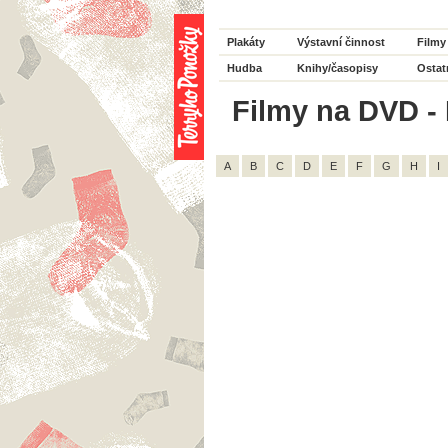
Plakáty
Výstavní činnost
Filmy
Hudba
Knihy/časopisy
Ostat
Filmy na DVD - 
A
B
C
D
E
F
G
H
I