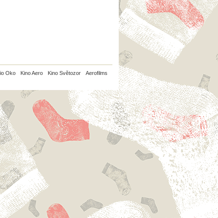
io Oko
Kino Aero
Kino Světozor
Aerofilms