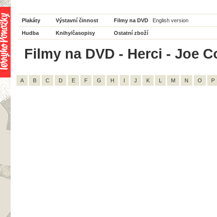
Plakáty
Výstavní činnost
Filmy na DVD
English version
Hudba
Knihy/časopisy
Ostatní zboží
Filmy na DVD - Herci - Joe C
A
B
C
D
E
F
G
H
I
J
K
L
M
N
O
P