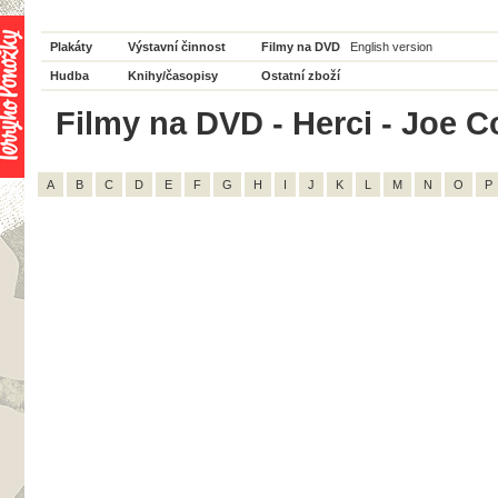
Plakáty
Výstavní činnost
Filmy na DVD
English version
Hudba
Knihy/časopisy
Ostatní zboží
Filmy na DVD - Herci - Joe Co
A
B
C
D
E
F
G
H
I
J
K
L
M
N
O
P