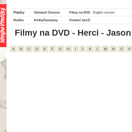
Plakáty
Výstavní činnost
Filmy na DVD
English version
Hudba
Knihy/časopisy
Ostatní zboží
Filmy na DVD - Herci - Jason
A
B
C
D
E
F
G
H
I
J
K
L
M
N
O
P