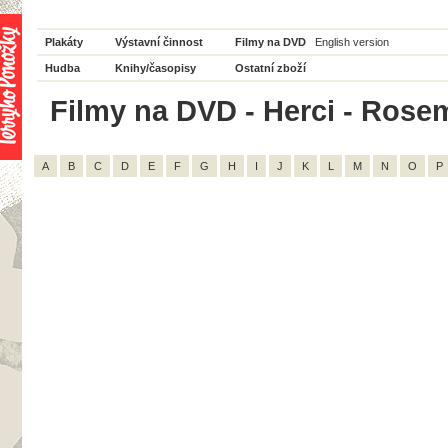
Plakáty
Výstavní činnost
Filmy na DVD
English version
Hudba
Knihy/časopisy
Ostatní zboží
Filmy na DVD - Herci - Rosem
A
B
C
D
E
F
G
H
I
J
K
L
M
N
O
P