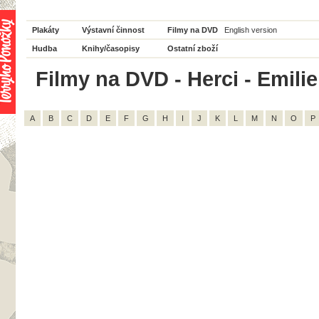
Plakáty
Výstavní činnost
Filmy na DVD
English version
Hudba
Knihy/časopisy
Ostatní zboží
Filmy na DVD - Herci - Emilie
A
B
C
D
E
F
G
H
I
J
K
L
M
N
O
P