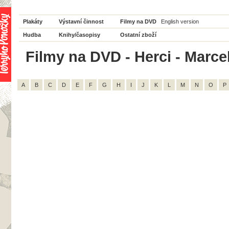
Plakáty
Výstavní činnost
Filmy na DVD
English version
Hudba
Knihy/časopisy
Ostatní zboží
Filmy na DVD - Herci - Marce
A
B
C
D
E
F
G
H
I
J
K
L
M
N
O
P