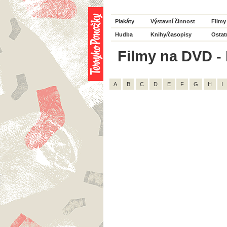
Plakáty
Výstavní činnost
Filmy
Hudba
Knihy/časopisy
Ostat
Filmy na DVD - 
A
B
C
D
E
F
G
H
I