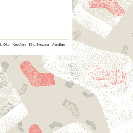
io Oko
Kino Aero
Kino Světozor
Aerofilms