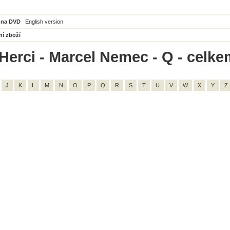
 na DVD
English version
ní zboží
Herci - Marcel Nemec - Q - celke
J
K
L
M
N
O
P
Q
R
S
T
U
V
W
X
Y
Z