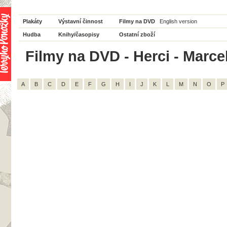
Plakáty
Výstavní činnost
Filmy na DVD
English version
Hudba
Knihy/časopisy
Ostatní zboží
Filmy na DVD - Herci - Marce
A
B
C
D
E
F
G
H
I
J
K
L
M
N
O
P