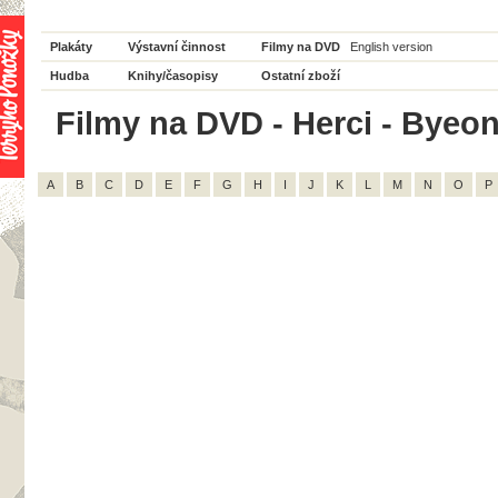
Plakáty
Výstavní činnost
Filmy na DVD
English version
Hudba
Knihy/časopisy
Ostatní zboží
Filmy na DVD - Herci - Byeon
A
B
C
D
E
F
G
H
I
J
K
L
M
N
O
P