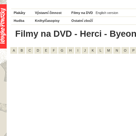
Plakáty
Výstavní činnost
Filmy na DVD
English version
Hudba
Knihy/časopisy
Ostatní zboží
Filmy na DVD - Herci - Byeon
A
B
C
D
E
F
G
H
I
J
K
L
M
N
O
P