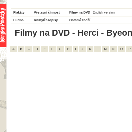
Plakáty
Výstavní činnost
Filmy na DVD
English version
Hudba
Knihy/časopisy
Ostatní zboží
Filmy na DVD - Herci - Byeon
A
B
C
D
E
F
G
H
I
J
K
L
M
N
O
P