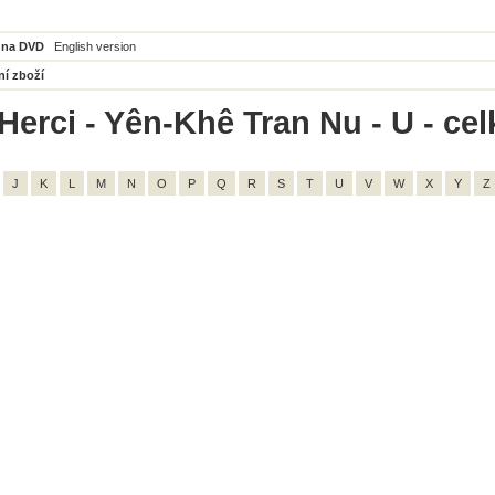
 na DVD
English version
ní zboží
Herci - Yên-Khê Tran Nu - U - ce
J
K
L
M
N
O
P
Q
R
S
T
U
V
W
X
Y
Z