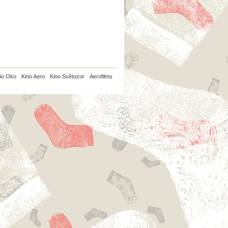
io Oko
Kino Aero
Kino Světozor
Aerofilms