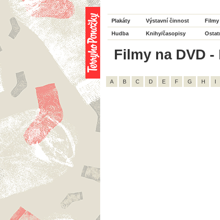
Plakáty
Výstavní činnost
Filmy
Hudba
Knihy/časopisy
Ostat
Filmy na DVD - 
A
B
C
D
E
F
G
H
I