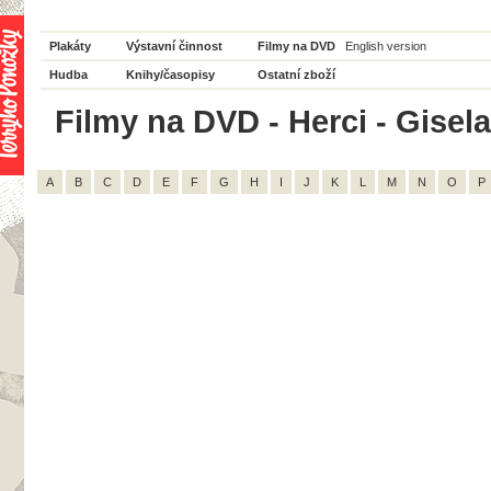
Plakáty
Výstavní činnost
Filmy na DVD
English version
Hudba
Knihy/časopisy
Ostatní zboží
Filmy na DVD - Herci - Gisela
A
B
C
D
E
F
G
H
I
J
K
L
M
N
O
P