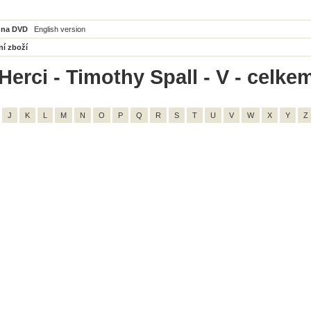
 na DVD
English version
ní zboží
Herci - Timothy Spall - V - celkem
J
K
L
M
N
O
P
Q
R
S
T
U
V
W
X
Y
Z