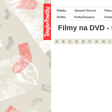
Plakáty
Výstavní činnost
Filmy
Hudba
Knihy/časopisy
Ostat
Filmy na DVD - 
A
B
C
D
E
F
G
H
I