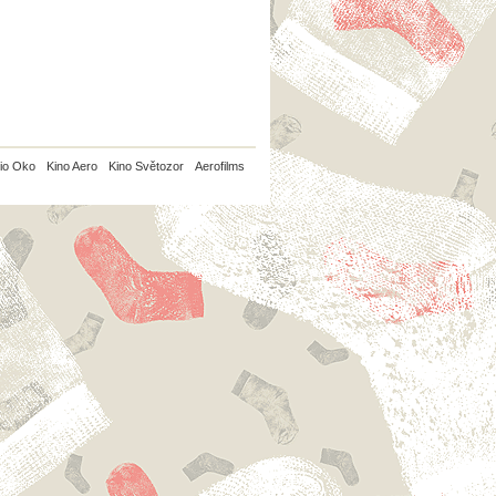
io Oko
Kino Aero
Kino Světozor
Aerofilms