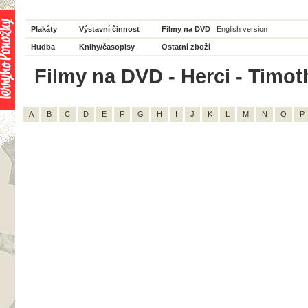
Plakáty
Výstavní činnost
Filmy na DVD
English version
Hudba
Knihy/časopisy
Ostatní zboží
Filmy na DVD - Herci - Timoth
A
B
C
D
E
F
G
H
I
J
K
L
M
N
O
P