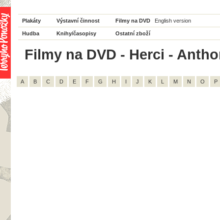
Plakáty
Výstavní činnost
Filmy na DVD
English version
Hudba
Knihy/časopisy
Ostatní zboží
Filmy na DVD - Herci - Antho
A
B
C
D
E
F
G
H
I
J
K
L
M
N
O
P