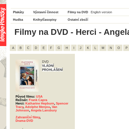
Plakáty
Výstavní činnost
Filmy na DVD
English version
Hudba
Knihy/časopisy
Ostatní zboží
Filmy na DVD - Herci - Angel
A
B
C
D
E
F
G
H
I
J
K
L
M
N
O
P
DVD
VLÁDNÍ
PROHLÁŠENÍ
Původ filmu:
USA
Režisér:
Frank Capra
Herci:
Katharine Hepburn
,
Spencer
Tracy
,
Adolphe Menjou
,
Van
Johnson
,
Angela Lansbury
Zahraniční filmy
,
Drama-DVD