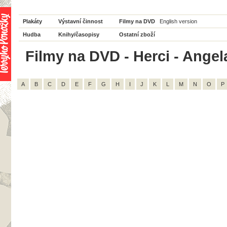
Plakáty
Výstavní činnost
Filmy na DVD
English version
Hudba
Knihy/časopisy
Ostatní zboží
Filmy na DVD - Herci - Angel
A
B
C
D
E
F
G
H
I
J
K
L
M
N
O
P