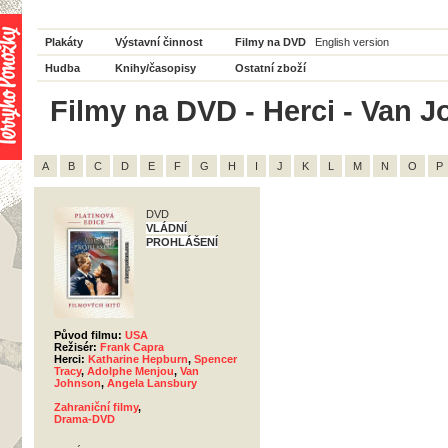
Plakáty
Výstavní činnost
Filmy na DVD
English version
Hudba
Knihy/časopisy
Ostatní zboží
Filmy na DVD - Herci - Van J
A
B
C
D
E
F
G
H
I
J
K
L
M
N
O
P
DVD
VLÁDNÍ
PROHLÁŠENÍ
Původ filmu:
USA
Režisér:
Frank Capra
Herci:
Katharine Hepburn
,
Spencer
Tracy
,
Adolphe Menjou
,
Van
Johnson
,
Angela Lansbury
Zahraniční filmy
,
Drama-DVD