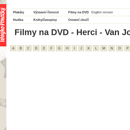
Plakáty
Výstavní činnost
Filmy na DVD
English version
Hudba
Knihy/časopisy
Ostatní zboží
Filmy na DVD - Herci - Van J
A
B
C
D
E
F
G
H
I
J
K
L
M
N
O
P