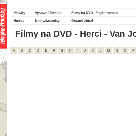
Plakáty
Výstavní činnost
Filmy na DVD
English version
Hudba
Knihy/časopisy
Ostatní zboží
Filmy na DVD - Herci - Van J
A
B
C
D
E
F
G
H
I
J
K
L
M
N
O
P