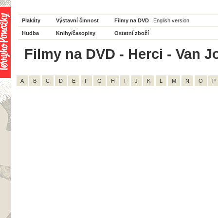
Plakáty
Výstavní činnost
Filmy na DVD
English version
Hudba
Knihy/časopisy
Ostatní zboží
Filmy na DVD - Herci - Van J
A
B
C
D
E
F
G
H
I
J
K
L
M
N
O
P