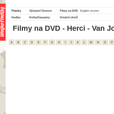
Plakáty
Výstavní činnost
Filmy na DVD
English version
Hudba
Knihy/časopisy
Ostatní zboží
Filmy na DVD - Herci - Van J
A
B
C
D
E
F
G
H
I
J
K
L
M
N
O
P