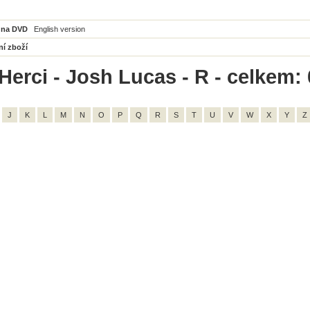
 na DVD
English version
ní zboží
Herci - Josh Lucas - R - celkem: 
J
K
L
M
N
O
P
Q
R
S
T
U
V
W
X
Y
Z