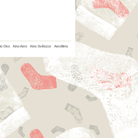
io Oko
Kino Aero
Kino Světozor
Aerofilms