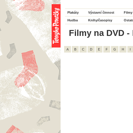
Plakáty
Výstavní činnost
Filmy
Hudba
Knihy/časopisy
Ostat
Filmy na DVD - 
A
B
C
D
E
F
G
H
I