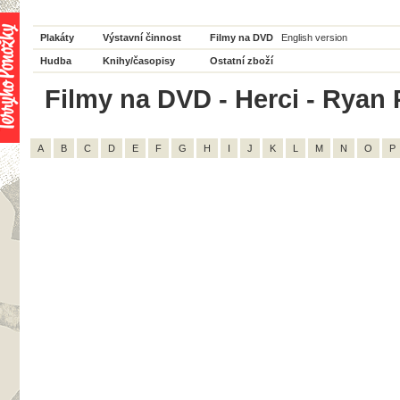
Plakáty
Výstavní činnost
Filmy na DVD
English version
Hudba
Knihy/časopisy
Ostatní zboží
Filmy na DVD - Herci - Ryan P
A
B
C
D
E
F
G
H
I
J
K
L
M
N
O
P