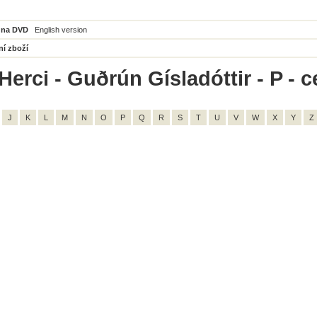
 na DVD
English version
ní zboží
Herci - Guðrún Gísladóttir - P - 
J
K
L
M
N
O
P
Q
R
S
T
U
V
W
X
Y
Z