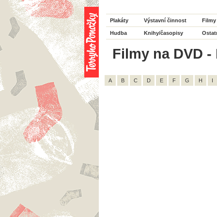
Plakáty
Výstavní činnost
Filmy
Hudba
Knihy/časopisy
Ostat
Filmy na DVD - 
A
B
C
D
E
F
G
H
I