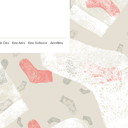
io Oko
Kino Aero
Kino Světozor
Aerofilms