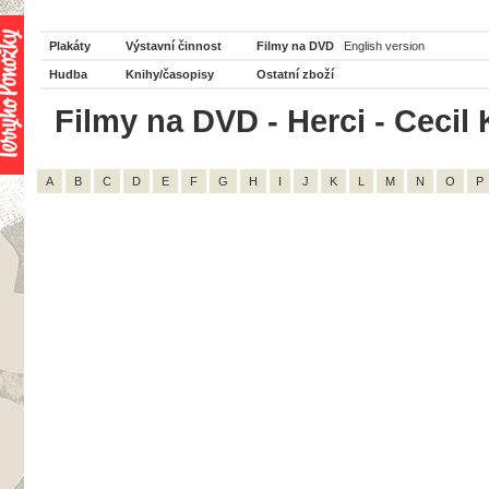
Plakáty
Výstavní činnost
Filmy na DVD
English version
Hudba
Knihy/časopisy
Ostatní zboží
Filmy na DVD - Herci - Cecil 
A
B
C
D
E
F
G
H
I
J
K
L
M
N
O
P