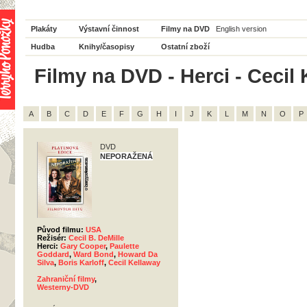
Plakáty
Výstavní činnost
Filmy na DVD
English version
Hudba
Knihy/časopisy
Ostatní zboží
Filmy na DVD - Herci - Cecil 
A
B
C
D
E
F
G
H
I
J
K
L
M
N
O
P
DVD
NEPORAŽENÁ
Původ filmu:
USA
Režisér:
Cecil B. DeMille
Herci:
Gary Cooper
,
Paulette
Goddard
,
Ward Bond
,
Howard Da
Silva
,
Boris Karloff
,
Cecil Kellaway
Zahraniční filmy
,
Westerny-DVD