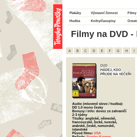
Plakáty
Výstavní činnost
Filmy
Hudba
Knihy/časopisy
Ostat
Filmy na DVD - 
A
B
C
D
E
F
G
H
I
DVD
HÁDEJ, KDO
PŘIJDE NA VEČEŘI
Audio (mluvené slovo / hudba):
DD 1.0 mono česky
Bonusy / info: dovoz ze zahraničí
2-3 týdny
Titulky: anglické, německé,
francouzské, řecké, turecké,
arabské, české, rumunské,
islandské
Původ filmu:
USA
Režisér:
Stanley Kramer