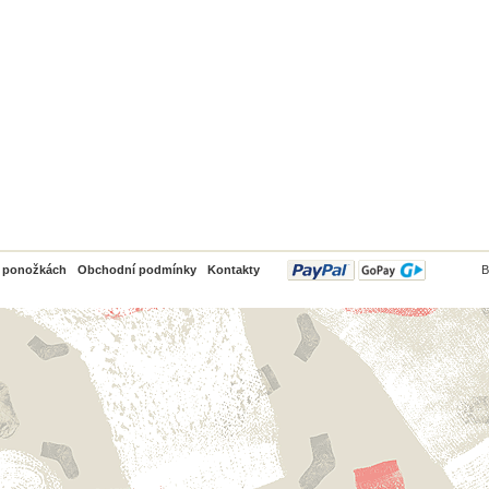
PayPal
o ponožkách
Obchodní podmínky
Kontakty
B