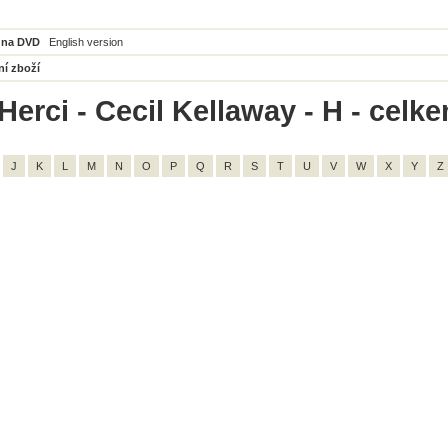
 na DVD
English version
ní zboží
Herci - Cecil Kellaway - H - celke
J
K
L
M
N
O
P
Q
R
S
T
U
V
W
X
Y
Z