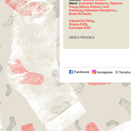
Herci:
Katharine Hepburn
,
Spencer
Tracy
,
Sidney Poitier
,
Cecil
Kellaway
,
Katharine Houghton
,
Beah Richards
Zahraniční filmy
,
Drama-DVD
,
Komedie-DVD
NENÍ K PRODEJI
Facebook
Instagram
O Terryh