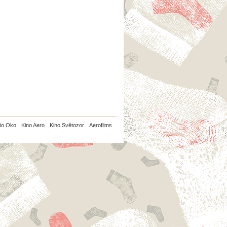
io Oko
Kino Aero
Kino Světozor
Aerofilms