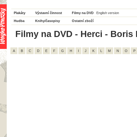
Plakáty
Výstavní činnost
Filmy na DVD
English version
Hudba
Knihy/časopisy
Ostatní zboží
Filmy na DVD - Herci - Boris 
A
B
C
D
E
F
G
H
I
J
K
L
M
N
O
P