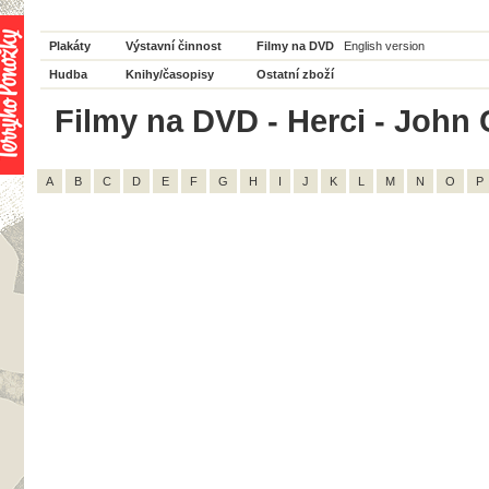
Plakáty
Výstavní činnost
Filmy na DVD
English version
Hudba
Knihy/časopisy
Ostatní zboží
Filmy na DVD - Herci - John 
A
B
C
D
E
F
G
H
I
J
K
L
M
N
O
P