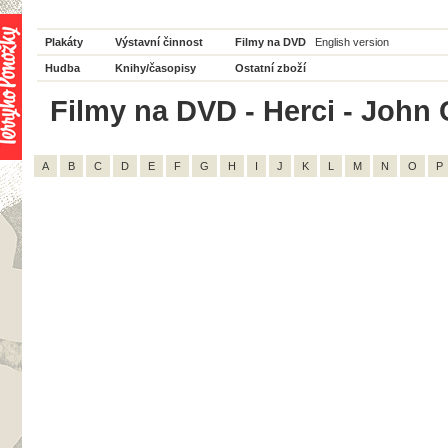
Plakáty
Výstavní činnost
Filmy na DVD
English version
Hudba
Knihy/časopisy
Ostatní zboží
Filmy na DVD - Herci - John 
A
B
C
D
E
F
G
H
I
J
K
L
M
N
O
P